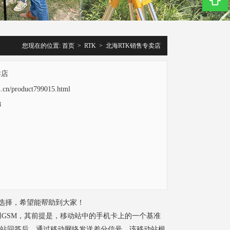
您现在的位置:
首页
>
RTK
>
北海RTK销售专卖店
卖店
ch.cn/product799015.html
8
选择，希望能帮助到大家！
移动通信系统，采用GSM，其前提是，移动站中的手机卡上的一个基准
基站回答后，通过移动网络发送差分信号。该移动站根