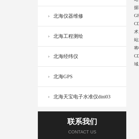
据
北海仪器维修
G
C
术
北海工程测绘
站
将
北海经纬仪
C
域
北海GPS
北海天宝电子水准仪dini03
联系我们
CONTACT US