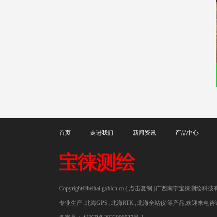
首页
走进我们
新闻资讯
产品中心
Copyright©
beihai.gxblch.cn
(
点击复制
)广西南宁宝徕测绘科技
专业生产:
北海GPS
,
北海RTK
,
北海全站仪
等产品,欢迎来电咨