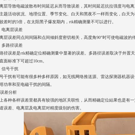
离层导致电磁波散布时间延迟从而导致误差，其时间延迟抗拉强度与电离
主题活动状况、地理位置、季节变化、白天和黑夜不一样而变化，白天为
较差时的5倍，在太阳黑子爆发期内，rtk精确测量不可以进行。
、电离层误差
离层误差同点间间隔和点间倾斜度密切相关，高度角90°时可使电磁波的传输
、多路径误差
路径误差是rtk精确定位精确测量中显著的误差。多路径误差取决于外置
直面标准下可超过10cm。
、信号干扰
号干扰有可能有很多种多样原因，如无线网络推送源、雷达探测器机器设
塔功率和至电磁干扰的间隔。
tk误差分析
上各种各样误差里都具有较强的地区关联性，从而精确定位結果也是有一定
道误差、电离层及电离层对精度级别的伤害。