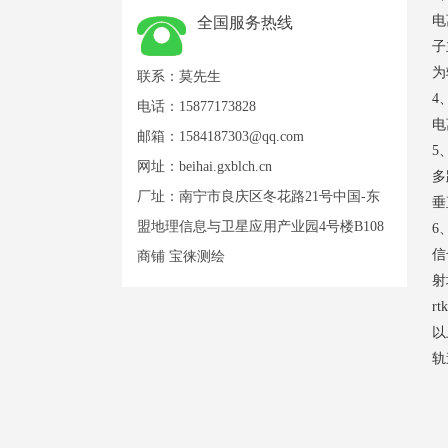
电
全国服务热线
子
为
联系：莫先生
4
电话：15877173828
电
邮箱：
1584187303@qq.com
5
网址：
beihai.gxblch.cn
多
厂址：南宁市良庆区冬花路21号中国-东
垂
盟地理信息与卫星应用产业园4号楼B108
6
信
商铺 宝徕测绘
射
r
以
轨