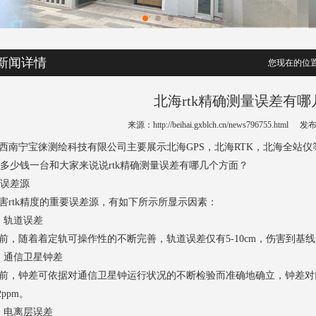
新闻详情
您现在的位置
北海rtk精确测量误差有
来源：http://beihai.gxblch.cn/news796755.html
发布时
西南宁宝徕测绘科技有限公司主要展示
北海GPS
，北海RTK，北海全站
tk多少钱一台和大家来说说rtk精确测量误差有哪几个方面？
tk误差源
害rtk精度的重要误差源，有如下所示所显示因素：
、轨道误差
前，随着着定轨可操作性的不断完善，轨道误差仅有5-10cm，伤害到基线
、通信卫星钟差
前，钟差可依据对通信卫星钟运行状况的不断检验而准确地确立，钟差对
.2ppm。
、电离层误差