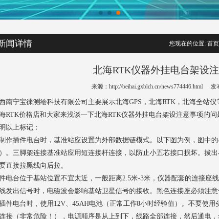
新闻详情
您现在的位置:
首页
北海RTK仪器外挂电台架设
来源：http://beihai.gxblch.cn/news774446.html
发布
西南宁宝徕测绘科技有限公司主要展示
北海GPS
，北海RTK，北海全站
海RTK
价格店和大家来浅谈一下
北海RTK
仪器外挂电台架设注意事项的问
明以上标记：
制作插件电台时，基准站应设置为外部数据链模式。以下图为例，图中的
）。三脚架连接基准站应用短连接杆连接，以防止小五芯接口损坏。拔出
要直接拉黑线向后拉。
件电台位于基站位置不宜太近，一般距离2.5米-3米，仪器配套的连接
线发出信号时，电磁波会影响基站卫星信号的接收。黑色连接座必须注意
插件电台时，使用12V、45AH电池（正常工作8小时经验值）。不要使用
连接（非常危险！），电源顺序是从上到下，线路全部连接，然后通电，