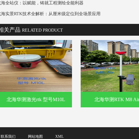
北海全站仪：以赋能，铸就工程测绘全能利器
北海实景RTK技术全解析：从厘米级定位到全场景应用
相关产品
RELATED PRODUCT
北海华测激光rtk 型号M10L
北海华测RTK M8 Ai
联系我们
网站地图
XML